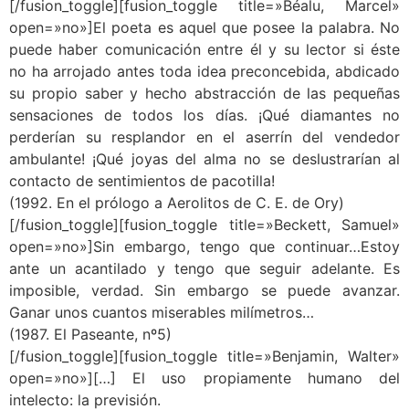
[/fusion_toggle][fusion_toggle title=»Béalu, Marcel»
open=»no»]El poeta es aquel que posee la palabra. No
puede haber comunicación entre él y su lector si éste
no ha arrojado antes toda idea preconcebida, abdicado
su propio saber y hecho abstracción de las pequeñas
sensaciones de todos los días. ¡Qué diamantes no
perderían su resplandor en el aserrín del vendedor
ambulante! ¡Qué joyas del alma no se deslustrarían al
contacto de sentimientos de pacotilla!
(1992. En el prólogo a Aerolitos de C. E. de Ory)
[/fusion_toggle][fusion_toggle title=»Beckett, Samuel»
open=»no»]Sin embargo, tengo que continuar…Estoy
ante un acantilado y tengo que seguir adelante. Es
imposible, verdad. Sin embargo se puede avanzar.
Ganar unos cuantos miserables milímetros…
(1987. El Paseante, nº5)
[/fusion_toggle][fusion_toggle title=»Benjamin, Walter»
open=»no»][…] El uso propiamente humano del
intelecto: la previsión.