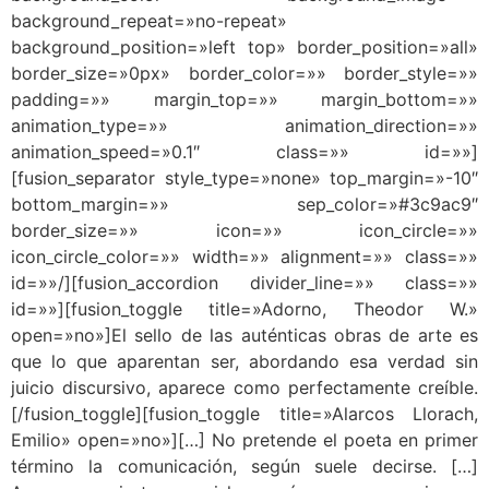
background_repeat=»no-repeat»
background_position=»left top» border_position=»all»
border_size=»0px» border_color=»» border_style=»»
padding=»» margin_top=»» margin_bottom=»»
animation_type=»» animation_direction=»»
animation_speed=»0.1″ class=»» id=»»]
[fusion_separator style_type=»none» top_margin=»-10″
bottom_margin=»» sep_color=»#3c9ac9″
border_size=»» icon=»» icon_circle=»»
icon_circle_color=»» width=»» alignment=»» class=»»
id=»»/][fusion_accordion divider_line=»» class=»»
id=»»][fusion_toggle title=»Adorno, Theodor W.»
open=»no»]El sello de las auténticas obras de arte es
que lo que aparentan ser, abordando esa verdad sin
juicio discursivo, aparece como perfectamente creíble.
[/fusion_toggle][fusion_toggle title=»Alarcos Llorach,
Emilio» open=»no»][…] No pretende el poeta en primer
término la comunicación, según suele decirse. […]