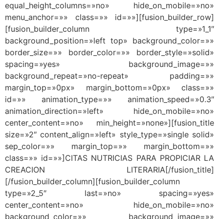
equal_height_columns=»no» hide_on_mobile=»no»
menu_anchor=»» class=»» id=»»][fusion_builder_row]
[fusion_builder_column type=»1_1″
background_position=»left top» background_color=»»
border_size=»» border_color=»» border_style=»solid»
spacing=»yes» background_image=»»
background_repeat=»no-repeat» padding=»»
margin_top=»0px» margin_bottom=»0px» class=»»
id=»» animation_type=»» animation_speed=»0.3″
animation_direction=»left» hide_on_mobile=»no»
center_content=»no» min_height=»none»][fusion_title
size=»2″ content_align=»left» style_type=»single solid»
sep_color=»» margin_top=»» margin_bottom=»»
class=»» id=»»]CITAS NUTRICIAS PARA PROPICIAR LA
CREACION LITERARIA[/fusion_title]
[/fusion_builder_column][fusion_builder_column
type=»2_5″ last=»no» spacing=»yes»
center_content=»no» hide_on_mobile=»no»
background_color=»» background_image=»»