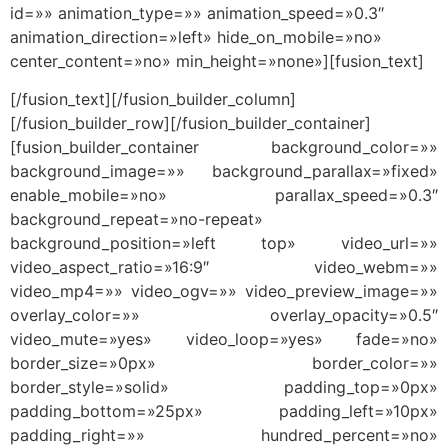
id=»» animation_type=»» animation_speed=»0.3″
animation_direction=»left» hide_on_mobile=»no»
center_content=»no» min_height=»none»][fusion_text]
[/fusion_text][/fusion_builder_column]
[/fusion_builder_row][/fusion_builder_container]
[fusion_builder_container background_color=»»
background_image=»» background_parallax=»fixed»
enable_mobile=»no» parallax_speed=»0.3″
background_repeat=»no-repeat»
background_position=»left top» video_url=»»
video_aspect_ratio=»16:9″ video_webm=»»
video_mp4=»» video_ogv=»» video_preview_image=»»
overlay_color=»» overlay_opacity=»0.5″
video_mute=»yes» video_loop=»yes» fade=»no»
border_size=»0px» border_color=»»
border_style=»solid» padding_top=»0px»
padding_bottom=»25px» padding_left=»10px»
padding_right=»» hundred_percent=»no»