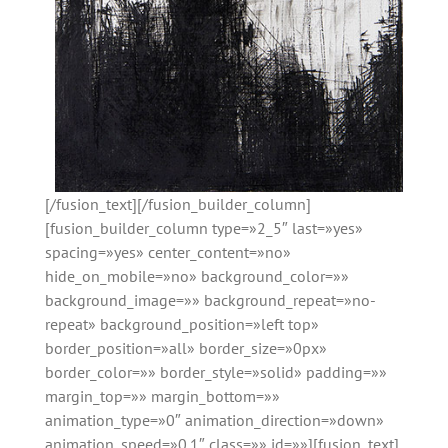
[/fusion_text][/fusion_builder_column]
[fusion_builder_column type=»2_5″ last=»yes»
spacing=»yes» center_content=»no»
hide_on_mobile=»no» background_color=»»
background_image=»» background_repeat=»no-
repeat» background_position=»left top»
border_position=»all» border_size=»0px»
border_color=»» border_style=»solid» padding=»»
margin_top=»» margin_bottom=»»
animation_type=»0″ animation_direction=»down»
animation_speed=»0.1″ class=»» id=»»][fusion_text]