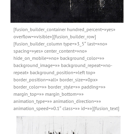
[fusion_builder_container hundred_percent=»yes»
overflow=»visible»][fusion_builder_row]
[fusion_builder_column type=»3_5″ last=»no»
spacing=»yes» center_content=»no»
hide_on_mobile=»no» background_color=»»
background_image=»» background_repeat=»no-
repeat» background_position=»left top»
border_position=»all» border_size=»0px»
border_color=»» border_style=»» padding=»»
margin_top=»» margin_bottom=»»
animation_type=»» animation_direction=»»
animation_speed=»0.1″ class=»» id=»»][fusion_text]