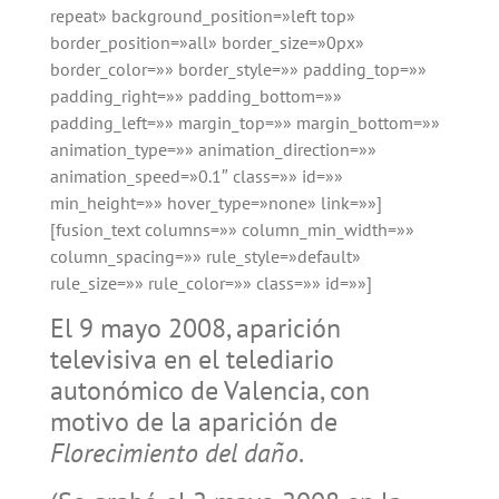
repeat» background_position=»left top»
border_position=»all» border_size=»0px»
border_color=»» border_style=»» padding_top=»»
padding_right=»» padding_bottom=»»
padding_left=»» margin_top=»» margin_bottom=»»
animation_type=»» animation_direction=»»
animation_speed=»0.1″ class=»» id=»»
min_height=»» hover_type=»none» link=»»]
[fusion_text columns=»» column_min_width=»»
column_spacing=»» rule_style=»default»
rule_size=»» rule_color=»» class=»» id=»»]
El 9 mayo 2008, aparición
televisiva en el telediario
autonómico de Valencia, con
motivo de la aparición de
Florecimiento del daño
.