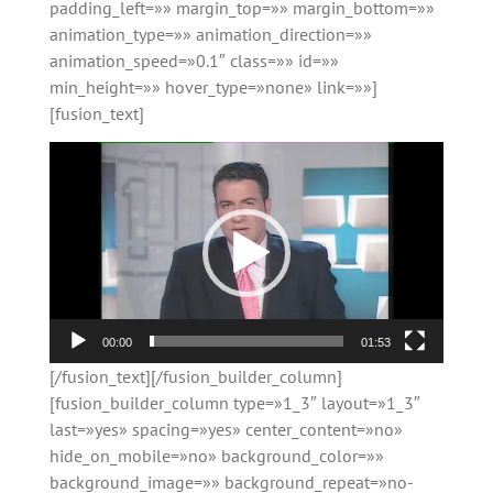
padding_left=»» margin_top=»» margin_bottom=»»
animation_type=»» animation_direction=»»
animation_speed=»0.1″ class=»» id=»»
min_height=»» hover_type=»none» link=»»]
[fusion_text]
Reproductor
de
vídeo
00:00
01:53
[/fusion_text][/fusion_builder_column]
[fusion_builder_column type=»1_3″ layout=»1_3″
last=»yes» spacing=»yes» center_content=»no»
hide_on_mobile=»no» background_color=»»
background_image=»» background_repeat=»no-