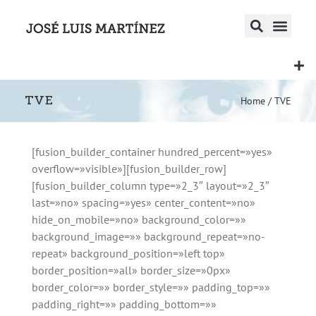
TVE
Home
/
TVE
[fusion_builder_container hundred_percent=»yes»
overflow=»visible»][fusion_builder_row]
[fusion_builder_column type=»2_3″ layout=»2_3″
last=»no» spacing=»yes» center_content=»no»
hide_on_mobile=»no» background_color=»»
background_image=»» background_repeat=»no-
repeat» background_position=»left top»
border_position=»all» border_size=»0px»
border_color=»» border_style=»» padding_top=»»
padding_right=»» padding_bottom=»»