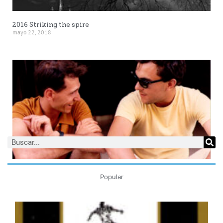
2016 Striking the spire
mayo 22, 2018
2018 CON CALO CARRATALÁ DESDE 1977
Popular
mayo 21, 2018
A
s