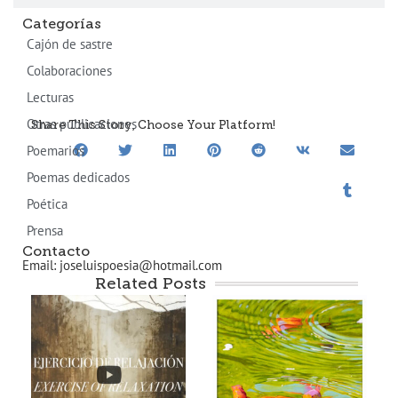
Categorías
Cajón de sastre
Colaboraciones
Lecturas
Otras publicaciones
Share This Story, Choose Your Platform!
Poemarios
Poemas dedicados
Poética
Prensa
Contacto
Email: joseluispoesia@hotmail.com
Related Posts