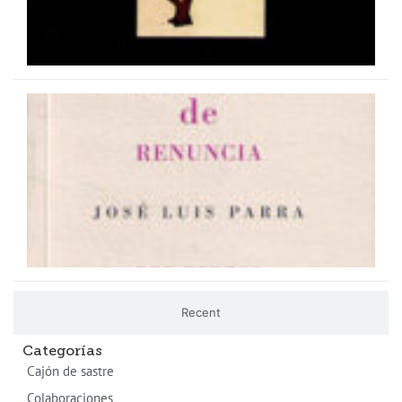
M
fe
2
Recent
Categorías
Cajón de sastre
Colaboraciones