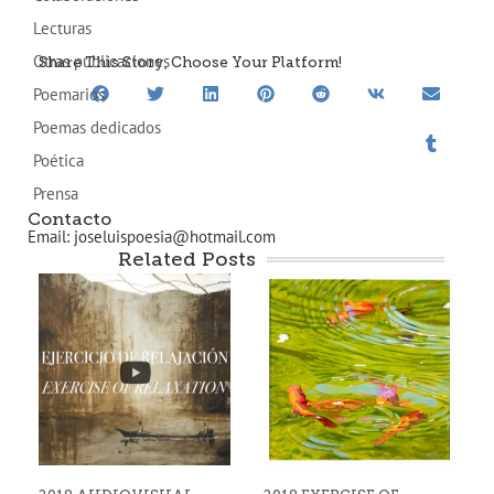
Lecturas
Otras publicaciones
Share This Story, Choose Your Platform!
Poemarios
Poemas dedicados
Poética
Prensa
Contacto
Email: joseluispoesia@hotmail.com
Related Posts