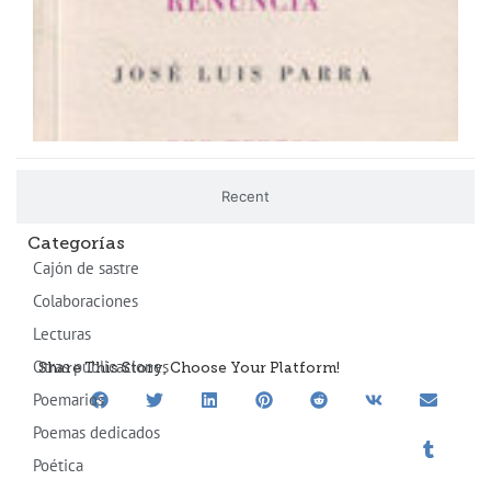
Recent
Categorías
Cajón de sastre
Colaboraciones
Lecturas
Otras publicaciones
Share This Story, Choose Your Platform!
Poemarios
Poemas dedicados
Poética