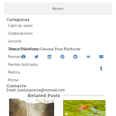
Recent
Categorías
Cajón de sastre
Colaboraciones
Lecturas
Otras publicaciones
Share This Story, Choose Your Platform!
Poemarios
Poemas dedicados
Poética
Prensa
Contacto
Email: joseluispoesia@hotmail.com
Related Posts