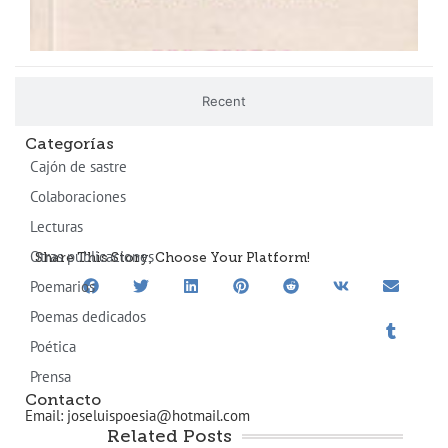
Recent
Categorías
Cajón de sastre
Colaboraciones
Lecturas
Otras publicaciones
Share This Story, Choose Your Platform!
Poemarios
Poemas dedicados
Poética
Prensa
Contacto
Email: joseluispoesia@hotmail.com
Related Posts