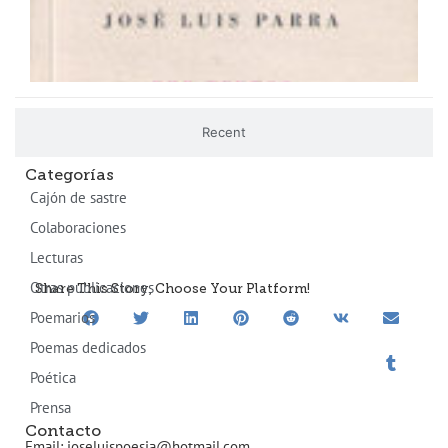
Recent
Categorías
Cajón de sastre
Colaboraciones
Lecturas
Otras publicaciones
Share This Story, Choose Your Platform!
Poemarios
Poemas dedicados
Poética
Prensa
Contacto
Email: joseluispoesia@hotmail.com