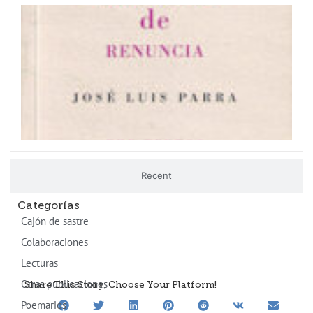
M
fe
2
Recent
Categorías
Cajón de sastre
Colaboraciones
Lecturas
Otras publicaciones
Share This Story, Choose Your Platform!
Poemarios